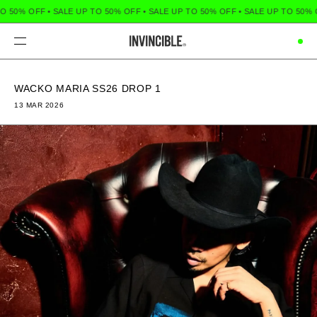
% OFF
•
SALE UP TO 50% OFF
•
SALE UP TO 50% OFF
•
SALE UP TO 50% OFF
•
Menu
WACKO MARIA SS26 DROP 1
13 MAR 2026